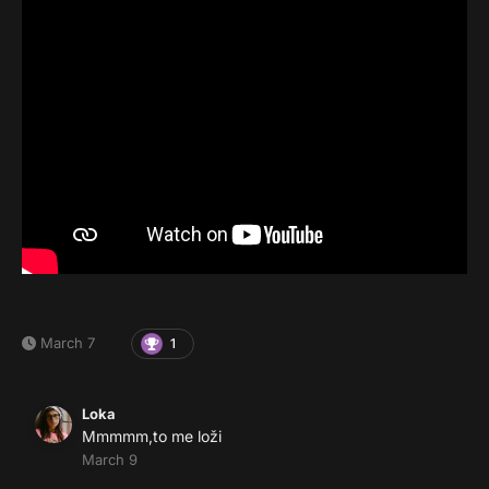
March 7
1
Loka
Mmmmm,to me loži
March 9