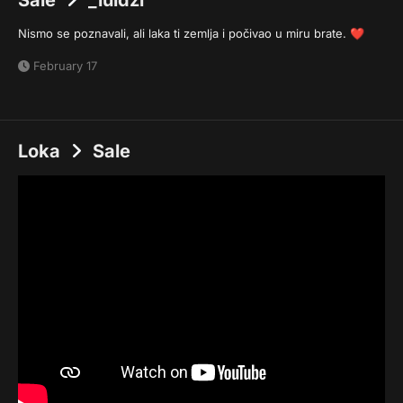
Sale
_luidzi
Nismo se poznavali, ali laka ti zemlja i počivao u miru brate.
❤️
February 17
Loka
Sale