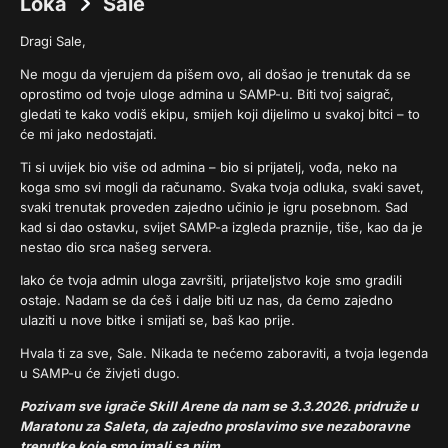
Loka
Sale
Dragi Sale,
Ne mogu da vjerujem da pišem ovo, ali došao je trenutak da se
oprostimo od tvoje uloge admina u SAMP-u. Biti tvoj saigrač,
gledati te kako vodiš ekipu, smijeh koji dijelimo u svakoj bitci – to
će mi jako nedostajati.
Ti si uvijek bio više od admina – bio si prijatelj, vođa, neko na
koga smo svi mogli da računamo. Svaka tvoja odluka, svaki savet,
svaki trenutak proveden zajedno učinio je igru posebnom. Sad
kad si dao ostavku, svijet SAMP-a izgleda praznije, tiše, kao da je
nestao dio srca našeg servera.
Iako će tvoja admin uloga završiti, prijateljstvo koje smo gradili
ostaje. Nadam se da ćeš i dalje biti uz nas, da ćemo zajedno
ulaziti u nove bitke i smijati se, baš kao prije.
Hvala ti za sve, Sale. Nikada te nećemo zaboraviti, a tvoja legenda
u SAMP-u će živjeti dugo.
Pozivam sve igrače Skill Arene da nam se 3.3.2026. pridruže u
Maratonu za Saleta, da zajedno proslavimo sve nezaboravne
trenutke koje smo imali sa njim.