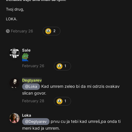
Tvoj drug,
LOKA.
February 26
2
Sale
February 26
1
Degtyarev
Kad umrem zeleo bi da mi odrzis ovakav
@Loka
slican govor.
February 28
1
Loka
prvu cu ja tebi kad umreš,pa onda ti
@Degtyarev
meni kad ja umrem.