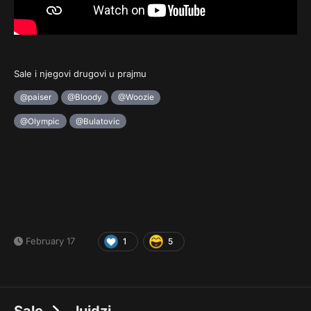
Sale i njegovi drugovi u prajmu
@paiser
@Bloody
@Woozie
@Olympic
@Bulatovic
February 17
1
5